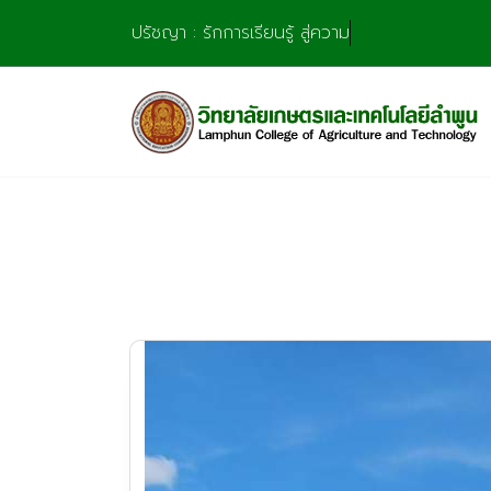
Skip
ปรัชญา : รักการเรียนรู้ สู่ความชำนาญ มุ่งการสร้
to
content