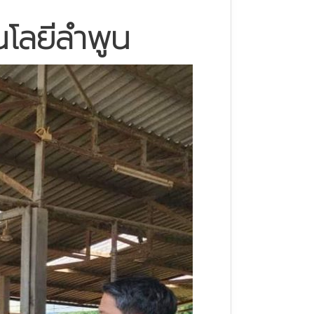
นโลยีลำพูน