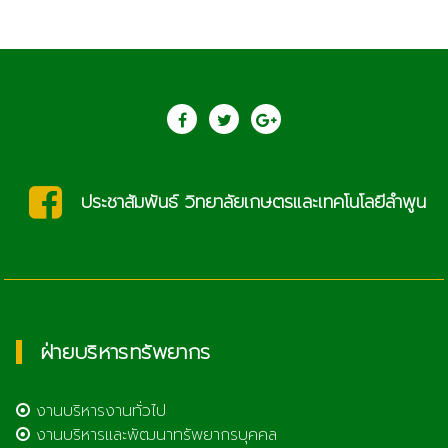
saraban@lcat.ac.th
ฝ่ายบริหารทรัพยากร
งานบริหารงานทั่วไป
งานบริหารและพัฒนาทรัพยากรบุคคล