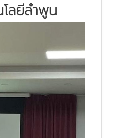
นโลยีลำพูน