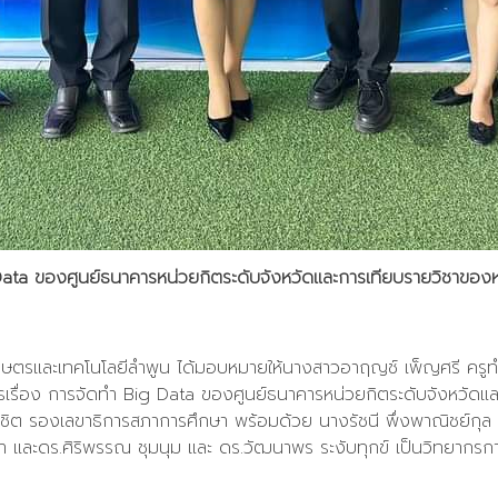
 Data ของศูนย์ธนาคารหน่วยกิตระดับจังหวัดและการเทียบรายวิชาของหล
เกษตรและเทคโนโลยีลำพูน ได้มอบหมายให้นางสาวอาฤญช์ เพ็ญศรี ครูท
ารเรื่อง การจัดทำ Big Data ของศูนย์ธนาคารหน่วยกิตระดับจังหวัดและ
าชิต รองเลขาธิการสภาการศึกษา พร้อมด้วย นางรัชนี พึ่งพาณิชย์กุ
า และดร.ศิริพรรณ ชุมนุม และ ดร.วัฒนาพร ระงับทุกข์ เป็นวิทยากร