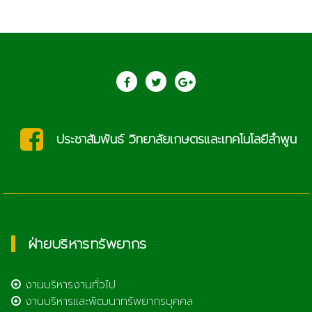
saraban@lcat.ac.th
ฝ่ายบริหารทรัพยากร
งานบริหารงานทั่วไป
งานบริหารและพัฒนาทรัพยากรบุคคล