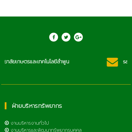
saraban@lcat.ac.th
ฝ่ายบริหารทรัพยากร
งานบริหารงานทั่วไป
งานบริหารและพัฒนาทรัพยากรบุคคล